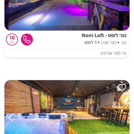
נוני לופט - Noni Loft
10
נגב
באר שבע
1 לופט
2
עד
100
אורחים