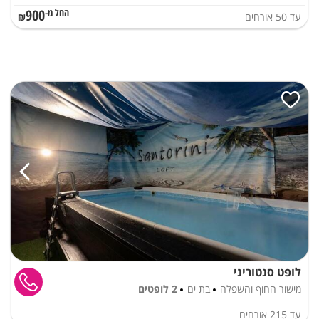
900
עד
50
אורחים
החל מ-₪
לופט סנטוריני
מישור החוף והשפלה
בת ים
2 לופטים
עד
215
אורחים