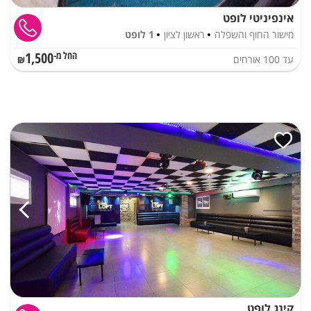
אינפיניטי לופט
מישור החוף והשפלה
ראשון לציון
1 לופט
1,500
עד
100
אורחים
החל מ-₪
קינג לופט