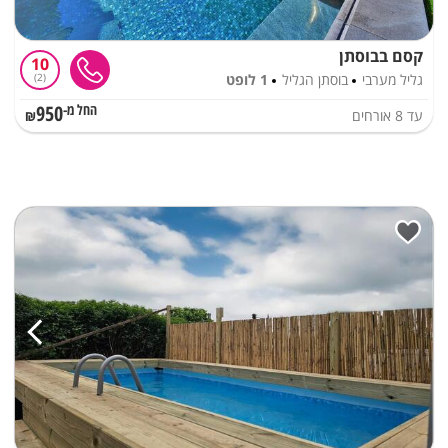
קסם בבוסתן
10
גליל מערבי
בוסתן הגליל
1 לופט
2
950
עד
8
אורחים
החל מ-₪