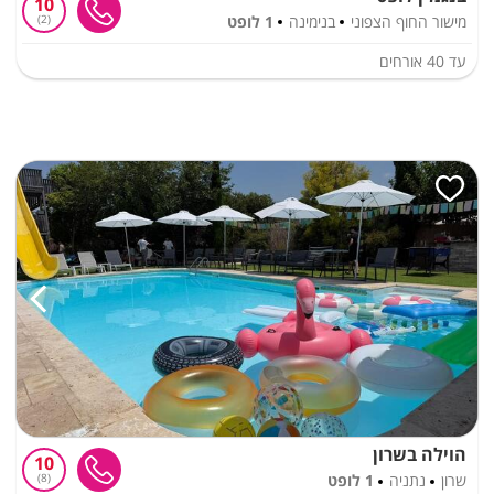
10
מישור החוף הצפוני
בנימינה
1 לופט
2
עד
40
אורחים
הוילה בשרון
10
שרון
נתניה
1 לופט
8