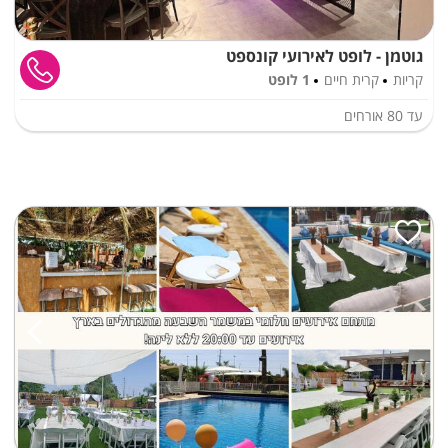
גוטמן - לופט לאירועי קונספט
קריות
קרית חיים
1 לופט
עד
80
אורחים