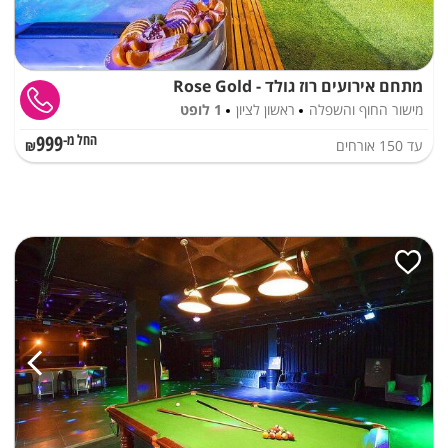
מתחם אירועים רוז גולד - Rose Gold
מישור החוף והשפלה
ראשון לציון
1 לופט
999
עד
150
אורחים
החל מ-₪