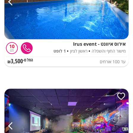
אירוס איוונט - Irus event
10
מישור החוף והשפלה
ראשון לציון
1 לופט
2
3,500
עד
100
אורחים
החל מ-₪