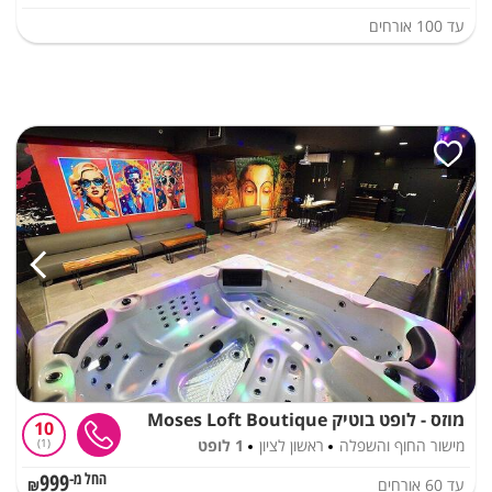
עד
100
אורחים
מוזס - לופט בוטיק Moses Loft Boutique
10
מישור החוף והשפלה
ראשון לציון
1 לופט
1
999
עד
60
אורחים
החל מ-₪