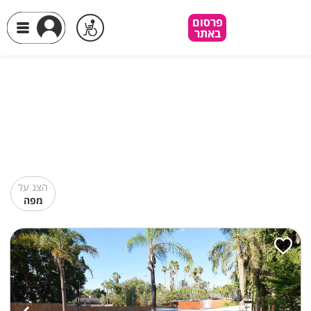
פרסום
באתר
הצג על
מפה