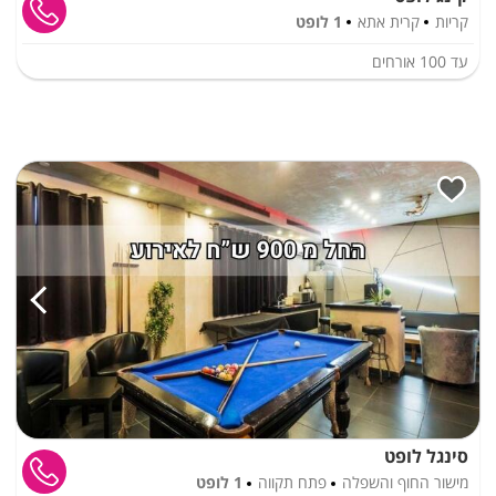
קריות
קרית אתא
1 לופט
עד
100
אורחים
סינגל לופט
מישור החוף והשפלה
פתח תקווה
1 לופט