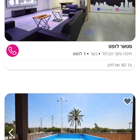
סטאר לופט
חיפה וחוף הכרמל
נשר
1 לופט
עד
40
אורחים