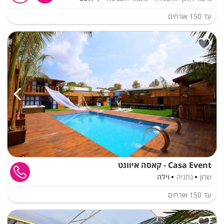
עד
150
אורחים
Casa Event - קאסה איוונט
שרון
נתניה
וילה
עד
150
אורחים