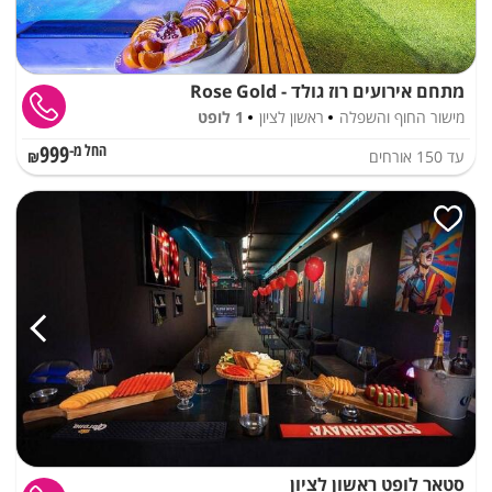
מתחם אירועים רוז גולד - Rose Gold
מישור החוף והשפלה
ראשון לציון
1 לופט
999
עד
150
אורחים
החל מ-₪
סטאר לופט ראשון לציון