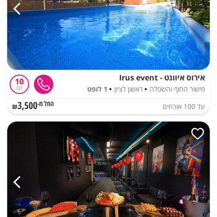
אירוס איוונט - Irus event
10
מישור החוף והשפלה
ראשון לציון
1 לופט
2
3,500
עד
100
אורחים
החל מ-₪