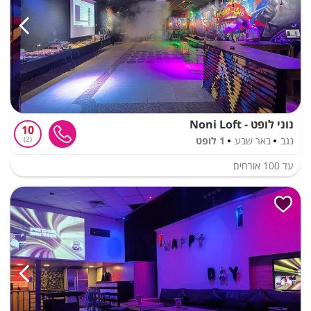
נוני לופט - Noni Loft
10
נגב
באר שבע
1 לופט
2
עד
100
אורחים