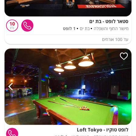
סטאר לופט - בת ים
10
מישור החוף והשפלה
בת ים
1 לופט
1
עד
100
אורחים
לופט טוקיו - Loft Tokyo