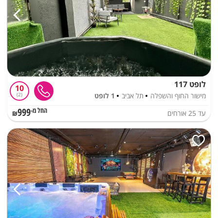
לופט 117
10
מישור החוף והשפלה
תל אביב
1 לופט
2
999
עד
25
אורחים
החל מ-₪