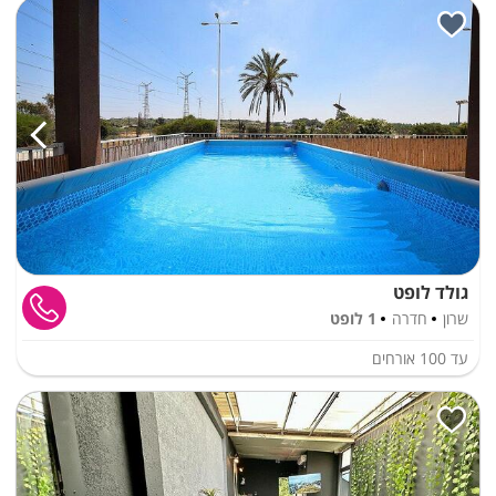
גולד לופט
שרון
חדרה
1 לופט
עד
100
אורחים