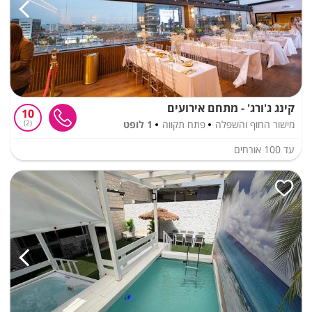
קינג ג'ורג' - מתחם אירועים
10
מישור החוף והשפלה
פתח תקווה
1 לופט
2
עד
100
אורחים