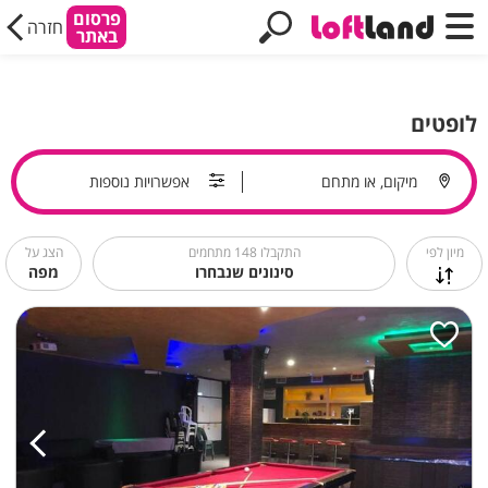
פרסום
חזרה
באתר
לופטים
מיקום, או מתחם
אפשרויות נוספות
מיון לפי
התקבלו
148
מתחמים
הצג על
סינונים שנבחרו
מפה