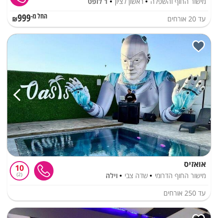
מישור החוף והשפלה
ראשון לציון
1 לופט
999
עד
20
אורחים
החל מ-₪
אואזיס
10
מישור החוף הדרומי
שדה צבי
וילה
2
עד
250
אורחים