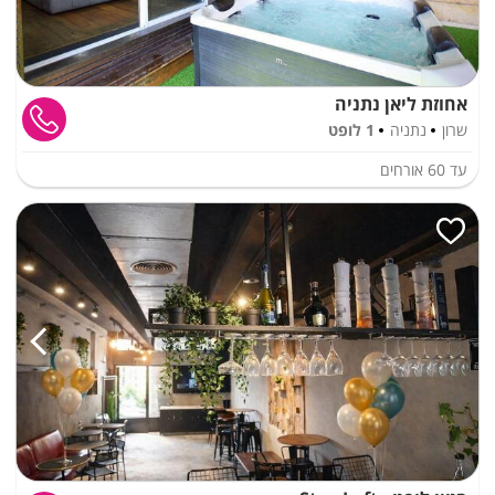
אחוזת ליאן נתניה
שרון
נתניה
1 לופט
עד
60
אורחים