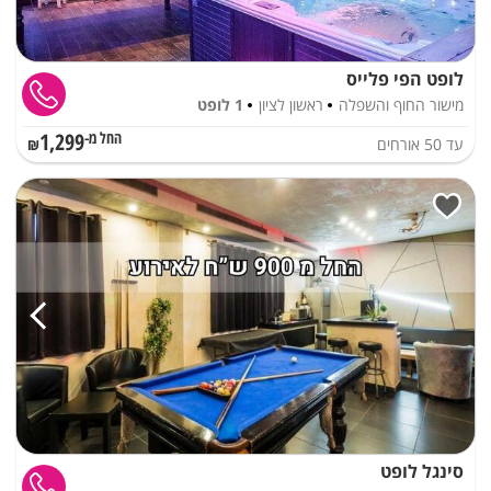
לופט הפי פלייס
מישור החוף והשפלה
ראשון לציון
1 לופט
1,299
עד
50
אורחים
החל מ-₪
סינגל לופט