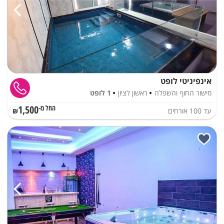
אינפיניטי לופט
מישור החוף והשפלה
ראשון לציון
1 לופט
1,500
עד
100
אורחים
החל מ-₪