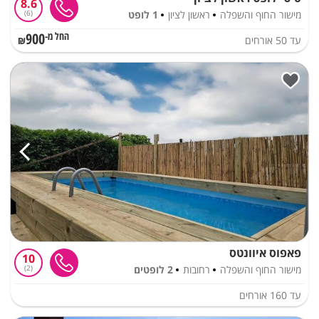
8.6
מישור החוף והשפלה
ראשון לציון
1 לופט
6
900
עד
50
אורחים
החל מ-₪
פאפוס איוונטס
10
מישור החוף והשפלה
רחובות
2 לופטים
2
עד
160
אורחים