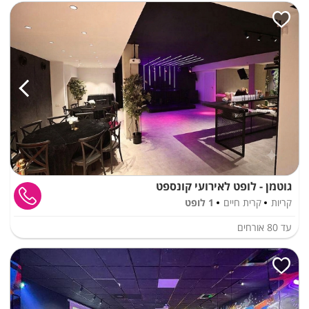
גוטמן - לופט לאירועי קונספט
קריות
קרית חיים
1 לופט
עד
80
אורחים