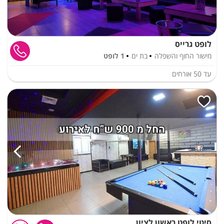
לופט גרייס
מישור החוף והשפלה
בת ים
1 לופט
עד
50
אורחים
סיטי לופט ראשון לציון