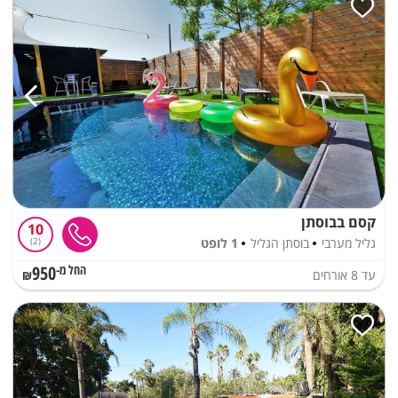
קסם בבוסתן
10
גליל מערבי
בוסתן הגליל
1 לופט
2
950
עד
8
אורחים
החל מ-₪