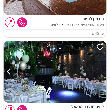
בנגמין לופט
10
מישור החוף הצפוני
בנימינה
1 לופט
2
עד
40
אורחים
לופט מועדון הפאזל
10