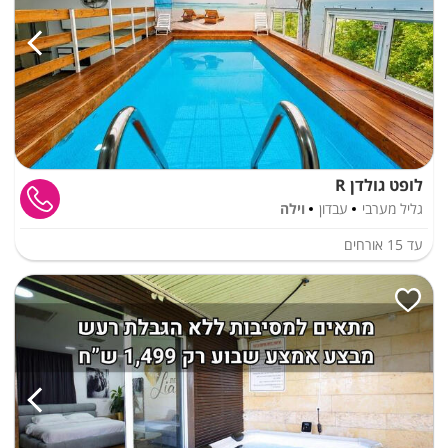
לופט גולדן R
גליל מערבי
עבדון
וילה
עד
15
אורחים