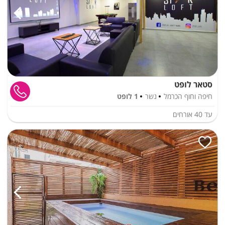
סטאר לופט
חיפה וחוף הכרמל
נשר
1 לופט
עד
40
אורחים