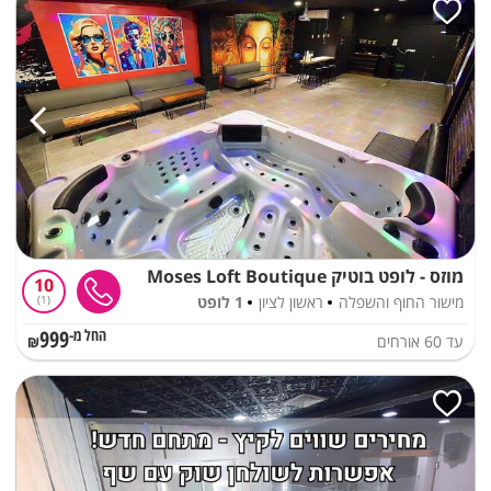
מוזס - לופט בוטיק Moses Loft Boutique
10
מישור החוף והשפלה
ראשון לציון
1 לופט
1
999
עד
60
אורחים
החל מ-₪