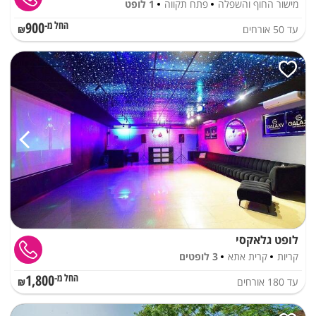
מישור החוף והשפלה
פתח תקווה
1 לופט
900
עד
50
אורחים
החל מ-₪
לופט גלאקסי
קריות
קרית אתא
3 לופטים
1,800
עד
180
אורחים
החל מ-₪