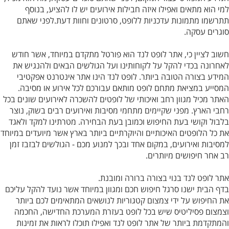
למי הוא מתאים ואפילו איזה חבילות אירועים יש לו להציע, בנוסף
תתרשמו מתמונות עדכניות ללופט, סרטונים וחוות דעת.לפני שאתם
סוגרים עסקה.
חשוב לציין כי, אתר לופט לנד הוא פורטל מתקדם במיוחד, אשר חודש
לאחרונה בכדי להקל על לקוחותינו ועל הגולשים הבאים ולהנגיש את
המידע בצורה הטובה ביותר. לופט לנד הינו אתר אינטרנט אפקטיבי
המסייע במציאת מתחם לופט מותאם עבורכם לכל אירוע או מסיבה.
האתר מכיל מגוון רחב ואיכותי של לופטים להשכרה לאירועים שונים בכל
רחבי הארץ. מפני שקיימים מתחמי מסיבות ואירועים רבים בשוק, נוצר
בלבול וקושי בעת החיפוש וכמובן בעת הבחירה. מטרתינו למקד ולאגד
את כל הלופטים האיכותיים והיוקרתיים ביותר בארץ אשר מיועדים במיוחד
למסיבות ואירועים, במקום אחד ובכך למנוע מכם - הגולשים לבזבז זמן
רב אחר חיפושים מיותרים.
אתר
לופט לנד
בנוי בצורה ברורה ומובנת.
בדף הבית ישנו סרגל חיפוש חכם ומגוון במיוחד אשר נועד להקל עליכם
את החיפוש על ידי צמצום קטגוריות לנושאים המתאימים לכם ביותר
וצמצום פסיליטיס שיש בכל לופט בעזרת המערכת החדישה, החכמה
והמתקדמת ביותר של אתר לופט לנד ואפילו תוכלו לראות את זמינות