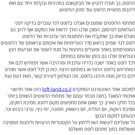
הלופט, כך תוכלו להגיע אל מבוקשכם במהירות ובקלות ויחד עם זאת
ליהנות מחוויית הלופט עוד מזמן החיפוש.
מתחמי הלופטים שמוצגים אצלנו בלופט לנד עוברים בדיקה לפני
העלאתם לפרסום, הסוכן שלנו הולך לראות את המקום ואף לרוב גם
מצלם אותו כך שתקבלו את התמונות הכי עדכניות של הלופט.
לופט לנד שמים בראש סדר העדיפויות את איכותם ונראותם של הלופטים
המפורסמים באתר ופועלים נחרצות על מנת לשמר את שביעות רצון
הגולשים שלנו גם בזמן שהותם במתחם.
לכל לופט באתר ישנה גלריה עדכנית ומרהיבה אשר תמחיש לכם את
המתרחש בלופט הרצוי או במתחם הרצוי. כמו כן לכל לופט אשר מפרט
לכם בדיוק ממה תיהנו בלופט, מה הטלפון ליצירת קשר, חוות דעת ועוד.
לסיכום: אתר האינטרנט המתקדם
loft-land.co.il
הינו אתר חדשני
ואיכותי המאגד בתוכו מבחר עצום של מתחמי הלופטים השווים ביותר
בכל חלקי הארץ. כך שאם אתם מחפשים מקום לחגוג מסיבת רווקים,
מסיבת רווקות, יום הולדת, יום נישואין, חתונה, ימי כיף, ערבי גיבוש וכו'.
הגעתם למקום הנכון!
כל שעליכם לעשות הוא ללחוץ על הקטגוריות הרצויות וליהנות ממסיבה
מושלמת בתוך מתחם לופט מושלם!