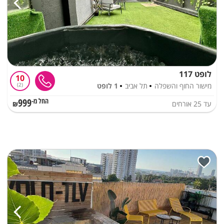
לופט 117
10
מישור החוף והשפלה
תל אביב
1 לופט
2
999
עד
25
אורחים
החל מ-₪