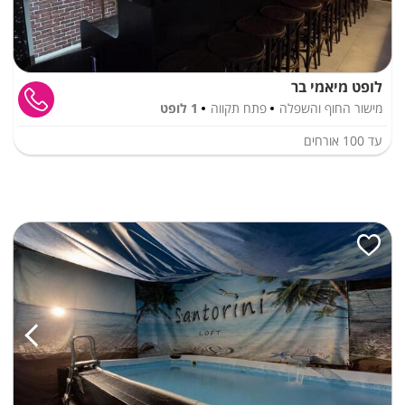
לופט מיאמי בר
מישור החוף והשפלה
פתח תקווה
1 לופט
עד
100
אורחים