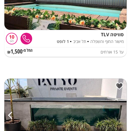
סוויטה TLV
10
מישור החוף והשפלה
תל אביב
1 לופט
2
1,500
עד
15
אורחים
החל מ-₪