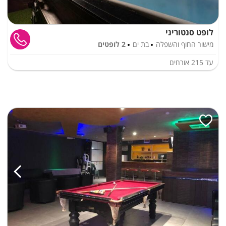
לופט סנטוריני
מישור החוף והשפלה
בת ים
2 לופטים
עד
215
אורחים