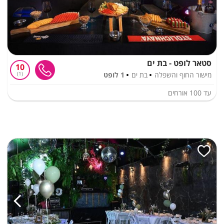
סטאר לופט - בת ים
10
מישור החוף והשפלה
בת ים
1 לופט
1
עד
100
אורחים