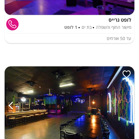
לופט גרייס
מישור החוף והשפלה
בת ים
1 לופט
עד
50
אורחים