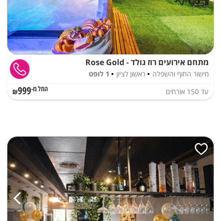
מתחם אירועים רוז גולד - Rose Gold
מישור החוף והשפלה
ראשון לציון
1 לופט
999
עד
150
אורחים
החל מ-₪