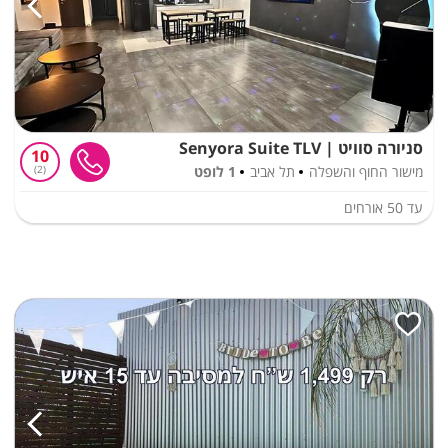
סניורה סוויט | Senyora Suite TLV
10
מישור החוף והשפלה
תל אביב
1 לופט
2
עד
50
אורחים