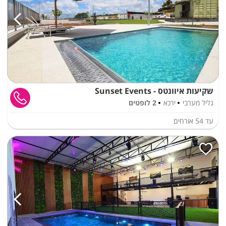
שקיעות איוונטס - Sunset Events
גליל מערבי
ירכא
2 לופטים
עד
54
אורחים