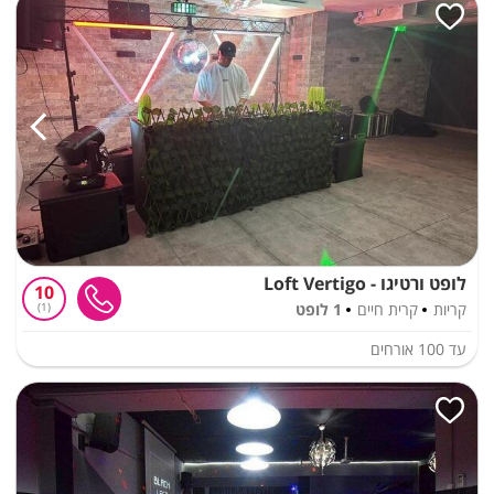
לופט ורטיגו - Loft Vertigo
10
קריות
קרית חיים
1 לופט
1
עד
100
אורחים