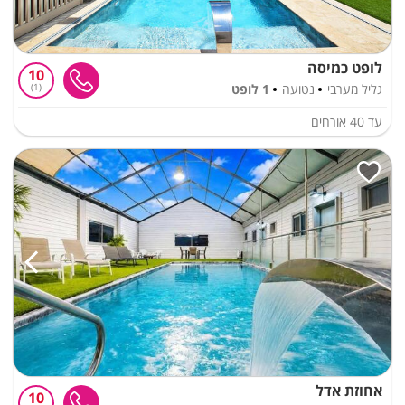
לופט כמיסה
10
גליל מערבי
נטועה
1 לופט
1
עד
40
אורחים
אחוזת אדל
10