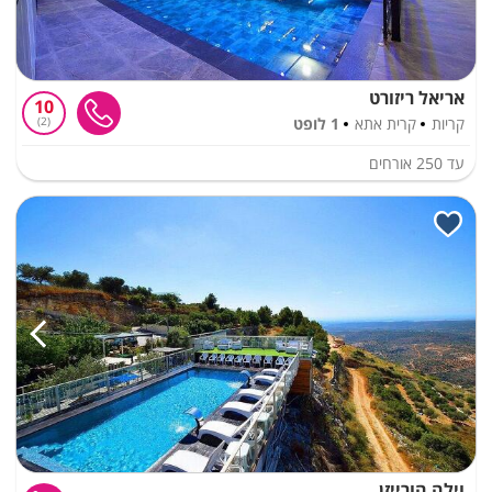
אריאל ריזורט
10
קריות
קרית אתא
1 לופט
2
עד
250
אורחים
וילה הורייזן