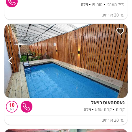
גליל מערבי
נווה זיו
וילה
עד
20
אורחים
גאסטהאוס רויאל
10
קריות
קרית אתא
וילה
2
עד
20
אורחים