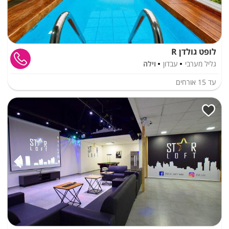
לופט גולדן R
גליל מערבי
עבדון
וילה
עד
15
אורחים