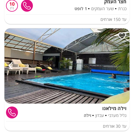
חצר העמק
10
כנרת
שער העמקים
1 לופט
1
עד
150
אורחים
וילה מילאנו
גליל מערבי
עבדון
וילה
עד
30
אורחים