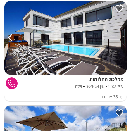
ממלכת החלומות
גליל עליון
עין אל-אסד
וילה
עד
35
אורחים