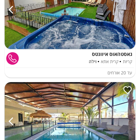
גאסטהאוס איוונטס
קריות
קרית אתא
וילה
עד
20
אורחים