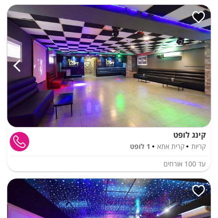
קינג לופט
קריות
קרית אתא
1 לופט
עד
100
אורחים