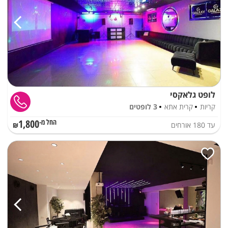
לופט גלאקסי
קריות
קרית אתא
3 לופטים
1,800
עד
180
אורחים
החל מ-₪