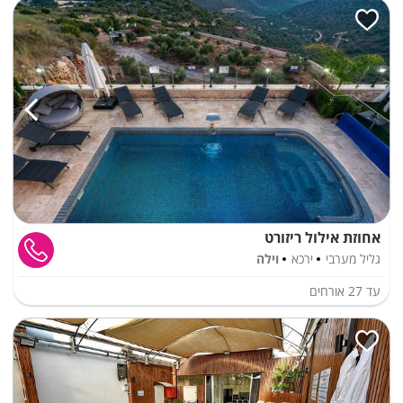
אחוזת אילול ריזורט
גליל מערבי
ירכא
וילה
עד
27
אורחים