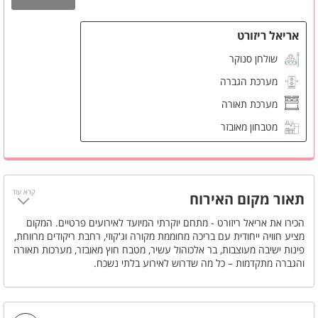
אריאל ריזורט
שולחן סנוקר
מערכת הגברה
מערכת תאורה
מטבחון מאובזר
עמדת דיג'יי
בר חיצוני
קרא עוד
שולחן פינג פונג
תאור מקום האירוח
הכירו את אריאל ריזורט - מתחם יוקרתי המיועד לאירועים פרטיים. המקום
מציע חוויה ייחודית עם בריכה מחוממת מקורה וג'קוזי, רחבת ריקודים מרווחת,
פינות ישיבה מעוצבות, בר אלכוהול עשיר, מטבח חוץ מאובזר, מערכות תאורה
והגברה מתקדמות – כל מה שדרוש לאירוע בלתי נשכח.