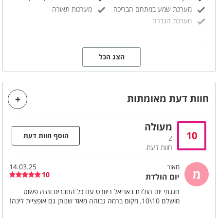
מערכת שמע במתחם הבריכה
מערכות תאורה
מערכת הגברה
קהל יעד
הצג הכל
מסיבת שחרור
ועדי עובדים
ברית/ה
מתאים לאירועים
מסיבות סיום
מסיבת גיוס
חוות דעת מאומתות
אירועי חברה
משפחות
ימי כיף
ערבי גיבוש
ימי הולדת
מסיבות
מעולה
מסיבות הפתעה
מתאים למסיבות
10
הוסף חוות דעת
2
מסיבת רווקים
מסיבת רווקות
חוות דעת
הצעות נישואין
בר/ ת מצווה
מאור
14.03.25
חתונות
קבוצות
מ
10
יום הולדת
חגגתי יום הולדת באריאל ריזורט עם כל החברים והיה פשוט
ניתן להוסיף בתוספת תשלום
מושלם 10\10, מקום ברמה גבוהה מאוד שנותן גם אופציית לינה!
הפקה מותאמת לאירוע