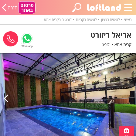
פרסום
חזרה
באתר
ראשי
לופטים בצפון
לופטים בקריות
לופטים בקרית אתא
אריאל ריזורט
קרית אתא
לופט
Whatsapp
59