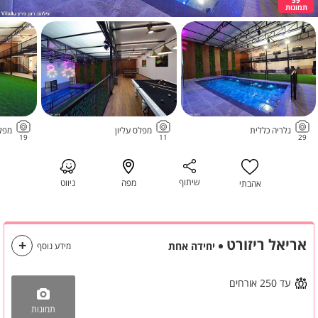
תמונות
גלריה כללית
מפלס עליון
מפל
19
11
29
שיתוף
מפה
ניווט
אהבתי
אריאל ריזורט
יחידה אחת
מידע נוסף
עד 250 אורחים
תמונות