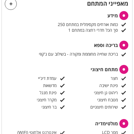
מאפייני המתחם
מידע
כמות אורחים מקסימלית במתחם 250
סך הכל חדרי רחצה במתחם 1
בריכה וספא
בריכת שחייה מחוממת ומקורה - בשילוב עם ג'קוזי
מתחם חיצוני
חצר
עמדת דיג'יי
פינת ישיבה
מדשאות
ריהוט גן חיצוני
פינת מנגל
מטבח חיצוני
מקרר חיצוני
שירותים חיצוניים
בר חיצוני
מולטימדיה
מסך LCD
אינטרנט אלחוטי (WIFI)