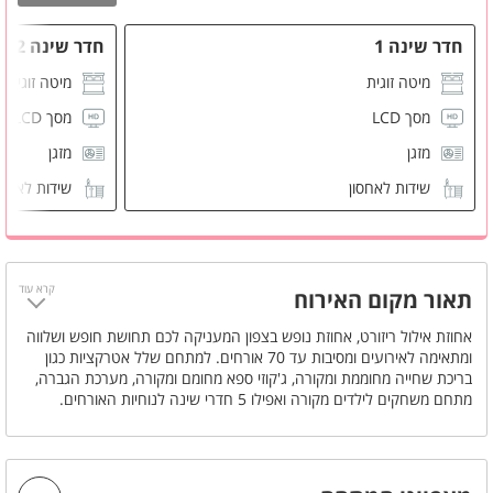
חדר שינה 1
חדר שינה 2
מיטה זוגית
מיטה זוגית
מסך LCD
מסך LCD
מזגן
מזגן
שידות לאחסון
שידות לאחס
חדר רחצה משותף
חדר רחצה 
קרא עוד
תאור מקום האירוח
אחוזת אילול ריזורט, אחוזת נופש בצפון המעניקה לכם תחושת חופש ושלווה
ומתאימה לאירועים ומסיבות עד 70 אורחים. למתחם שלל אטרקציות כגון
בריכת שחייה מחוממת ומקורה, ג'קוזי ספא מחומם ומקורה, מערכת הגברה,
מתחם משחקים לילדים מקורה ואפילו 5 חדרי שינה לנוחיות האורחים.
לכל הפרטים על המקום חייגו פשוט למספר - 053-4450454