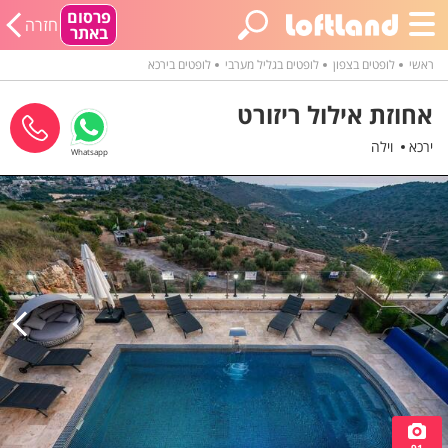
פרסום
חזרה
באתר
ראשי
לופטים בצפון
לופטים בגליל מערבי
לופטים בירכא
אחוזת אילול ריזורט
ירכא
וילה
Whatsapp
91