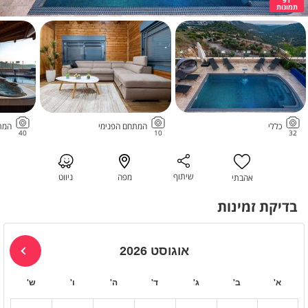
תמונות
כללי
המתחם הפנימי
המת
40
10
32
שיתוף
מפה
ניווט
אהבתי
בדיקת זמינות
אוגוסט 2026
א'
ב'
ג'
ד'
ה'
ו'
ש'