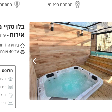
המתחם הפנימי
המתחם ה
51
20
בלו סקיי 
אירוח
יחיד
ביחידה 1 חדרי שינה
עד 40 אורחים
הלופט
מער
פינת
מטבח
מסך CD